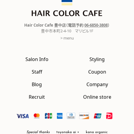
Hair Color Cafe 豊中店（電話予約
06-6850-3808
）
豊中市本町2-4-10 マリビル1F
> menu
Salon Info
Styling
Staff
Coupon
Blog
Company
Recruit
Online store
Special thanks
toyonaka ai +
kana organic