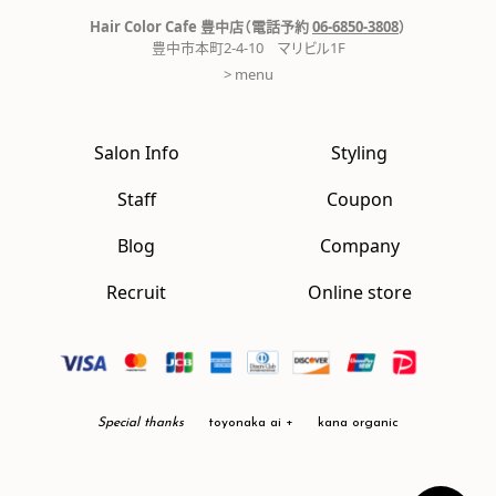
Hair Color Cafe 豊中店（電話予約
06-6850-3808
）
豊中市本町2-4-10 マリビル1F
> menu
Salon Info
Styling
Staff
Coupon
Blog
Company
Recruit
Online store
Special thanks
toyonaka ai +
kana organic