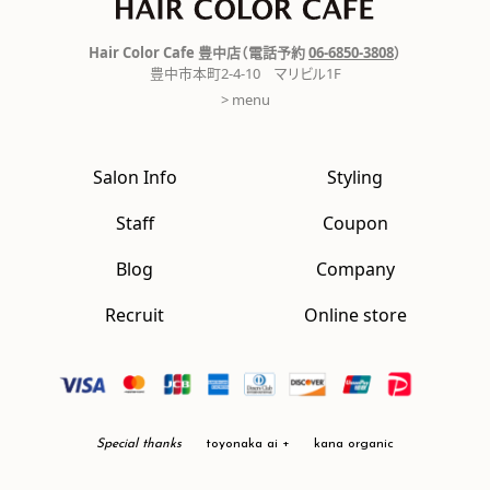
Hair Color Cafe 豊中店（電話予約
06-6850-3808
）
豊中市本町2-4-10 マリビル1F
> menu
Salon Info
Styling
Staff
Coupon
Blog
Company
Recruit
Online store
Special thanks
toyonaka ai +
kana organic